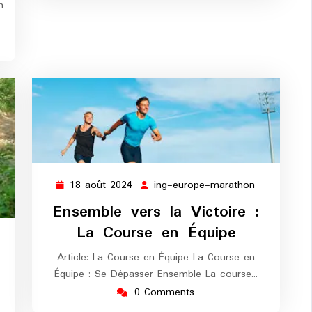
n
18 août 2024
ing-europe-marathon
18
ing-
août
europe-
Ensemble vers la Victoire :
2024
marathon
La Course en Équipe
ing-
Article: La Course en Équipe La Course en
europe-
Équipe : Se Dépasser Ensemble La course…
marathon
0 Comments