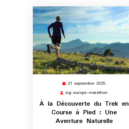
21 septembre 2025
21
septembre
ing-europe-marathon
ing-
2025
europe-
À la Découverte du Trek en
marathon
Course à Pied : Une
Aventure Naturelle