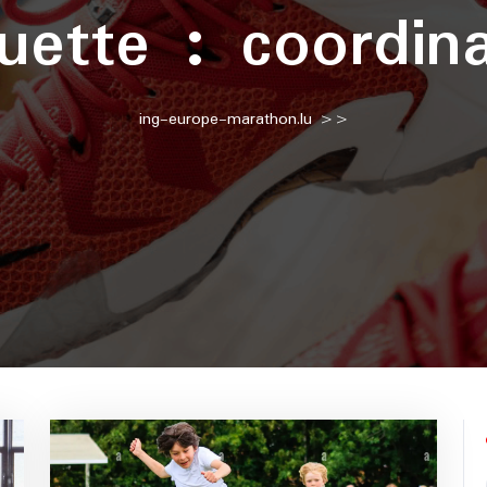
quette :
coordina
ing-europe-marathon.lu
>>