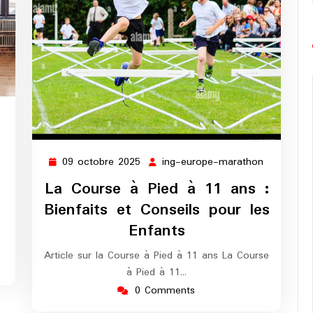
ng-
europe-
marathon
09 octobre 2025
ing-europe-marathon
09
ing-
octobre
europe-
La Course à Pied à 11 ans :
2025
marathon
Bienfaits et Conseils pour les
Enfants
Article sur la Course à Pied à 11 ans La Course
à Pied à 11…
0 Comments