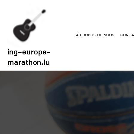
Skip
to
content
À PROPOS DE NOUS
CONTA
ing-europe-
marathon.lu