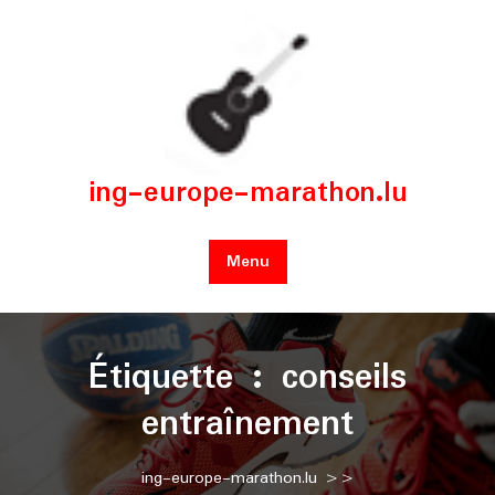
Skip
to
content
ing-europe-marathon.lu
Menu
Étiquette :
conseils
entraînement
ing-europe-marathon.lu
>>