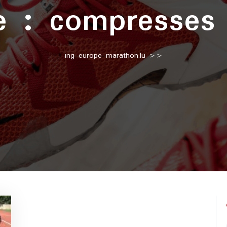
te :
compresses
ing-europe-marathon.lu
>>