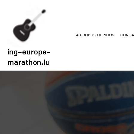
Skip
to
content
À PROPOS DE NOUS
CONTA
ing-europe-
marathon.lu