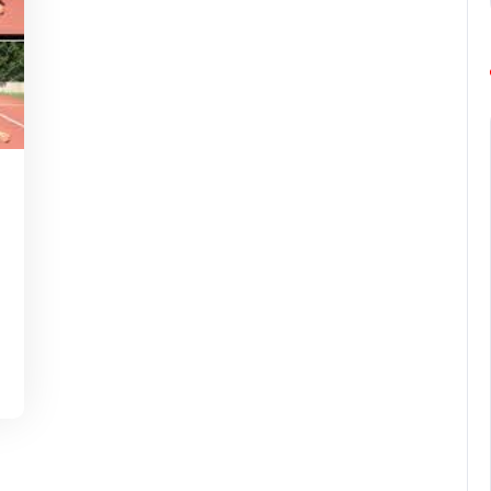
g-
rope-
arathon