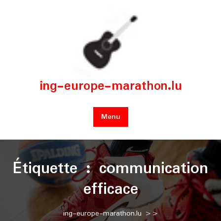
Skip
to
content
ing-europe-marathon.lu
Menu
Étiquette :
communication
efficace
ing-europe-marathon.lu
>>