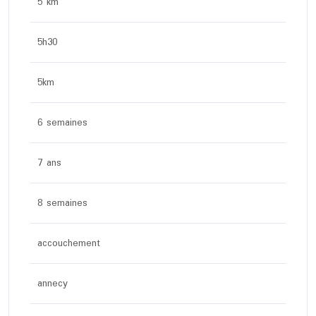
5 km
5h30
5km
6 semaines
7 ans
8 semaines
accouchement
annecy