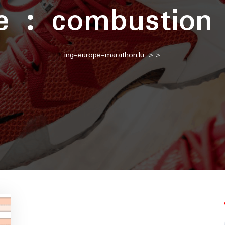
te :
combustion 
ing-europe-marathon.lu
>>