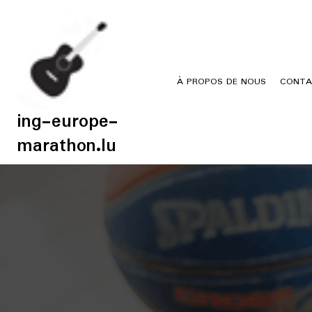
Skip
to
content
À PROPOS DE NOUS
CONTA
ing-europe-
marathon.lu