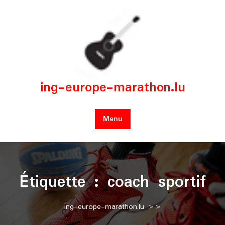
Skip
to
content
ing-europe-marathon.lu
Menu
Étiquette :
coach sportif
ing-europe-marathon.lu
>>