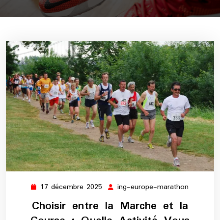
17 décembre 2025
ing-europe-marathon
17
ing-
décembre
europe-
Choisir entre la Marche et la
2025
maratho