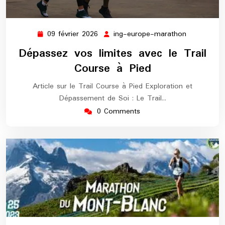
09 février 2026
ing-europe-marathon
09
ing-
février
europe-
Dépassez vos limites avec le Trail
2026
marathon
Course à Pied
Article sur le Trail Course à Pied Exploration et
Dépassement de Soi : Le Trail…
0 Comments