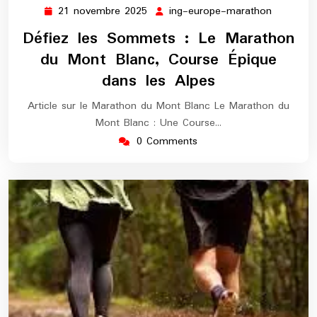
21 novembre 2025
ing-europe-marathon
21
ing-
novembre
europe-
Défiez les Sommets : Le Marathon
2025
maratho
du Mont Blanc, Course Épique
dans les Alpes
Article sur le Marathon du Mont Blanc Le Marathon du
Mont Blanc : Une Course…
0 Comments