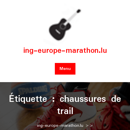
Skip
to
content
ing-europe-marathon.lu
Menu
Étiquette :
chaussures de
trail
ing-europe-marathon.lu
>>