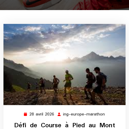
28 avril 2026
ing-europe-marathon
28
ing-
avril
europe-
Défi de Course à Pied au Mont
2026
marathon