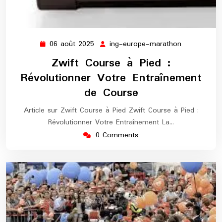
06 août 2025
ing-europe-marathon
06
ing-
août
europe-
Zwift Course à Pied :
2025
marathon
Révolutionner Votre Entraînement
de Course
Article sur Zwift Course à Pied Zwift Course à Pied :
Révolutionner Votre Entraînement La…
0 Comments