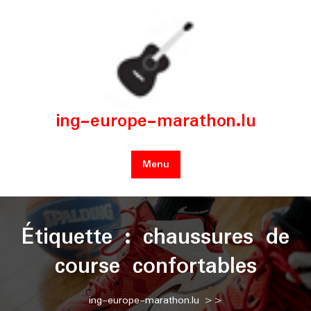
Skip
to
content
ing-europe-marathon.lu
Menu
Étiquette :
chaussures de
course confortables
ing-europe-marathon.lu
>>