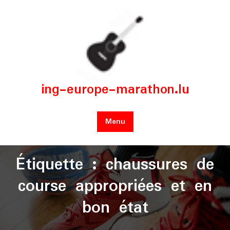
Skip
to
content
ing-europe-marathon.lu
Menu
Étiquette :
chaussures de
course appropriées et en
bon état