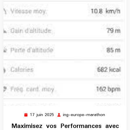
17 juin 2025
ing-europe-marathon
17
ing-
juin
europe-
Maximisez vos Performances avec
2025
marathon