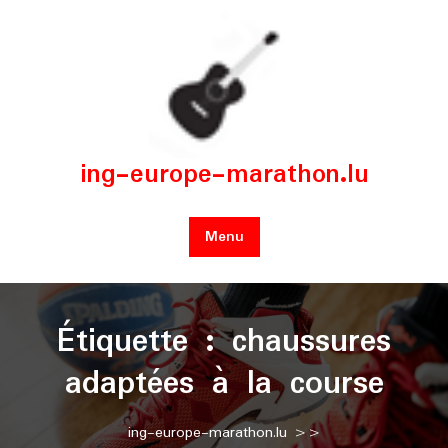
Skip
to
content
ing-europe-marathon.lu
Menu
Étiquette :
chaussures
adaptées à la course
ing-europe-marathon.lu
>>