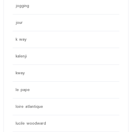
jogging
jour
k way
kalenji
kway
le pape
loire atlantique
lucile woodward