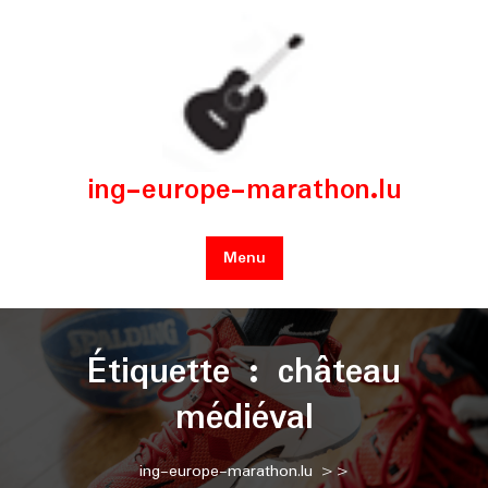
Skip
to
content
ing-europe-marathon.lu
Menu
Étiquette :
château
médiéval
ing-europe-marathon.lu
>>