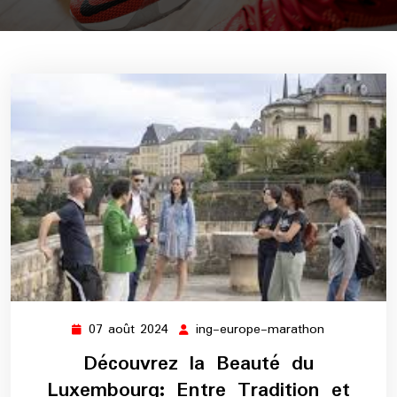
07 août 2024
ing-europe-marathon
07
ing-
août
europe-
Découvrez la Beauté du
2024
marathon
Luxembourg: Entre Tradition et