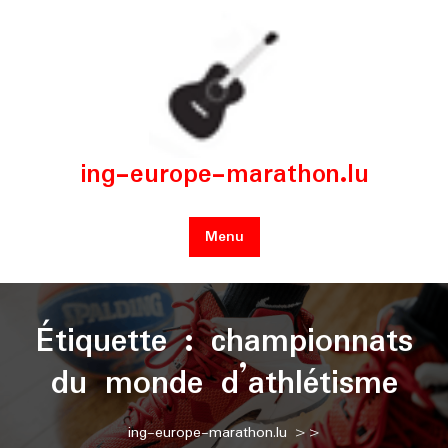
Skip
to
content
ing-europe-marathon.lu
Menu
Étiquette :
championnats
du monde d’athlétisme
ing-europe-marathon.lu
>>