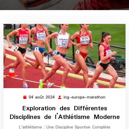
04 août 2024
ing-europe-marathon
04
ing-
août
europe-
Exploration des Différentes
2024
marathon
Disciplines de l’Athlétisme Moderne
L'athlétisme : Une Discipline Sportive Complète