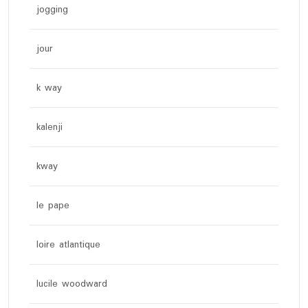
jogging
jour
k way
kalenji
kway
le pape
loire atlantique
lucile woodward