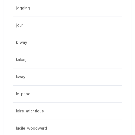
jogging
jour
k way
kalenji
kway
le pape
loire atlantique
lucile woodward