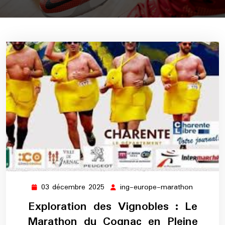
03 décembre 2025
ing-europe-marathon
03
ing-
décembre
europe-
Exploration des Vignobles : Le
2025
maratho
Marathon du Cognac en Pleine