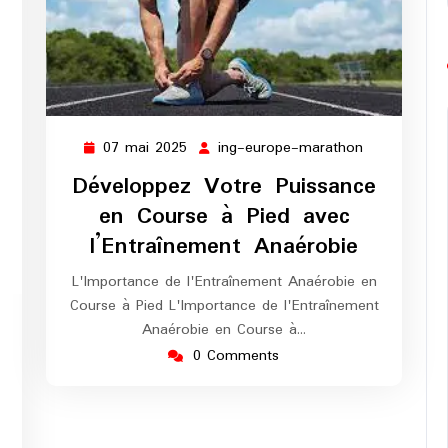
07 mai 2025
ing-europe-marathon
07
ing-
mai
europe-
Développez Votre Puissance
2025
marathon
en Course à Pied avec
l’Entraînement Anaérobie
L'Importance de l'Entraînement Anaérobie en
Course à Pied L'Importance de l'Entraînement
ng-
Anaérobie en Course à…
urope-
0 Comments
arathon
: