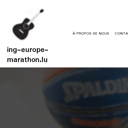
Skip
to
content
À PROPOS DE NOUS
CONTA
ing-europe-
marathon.lu