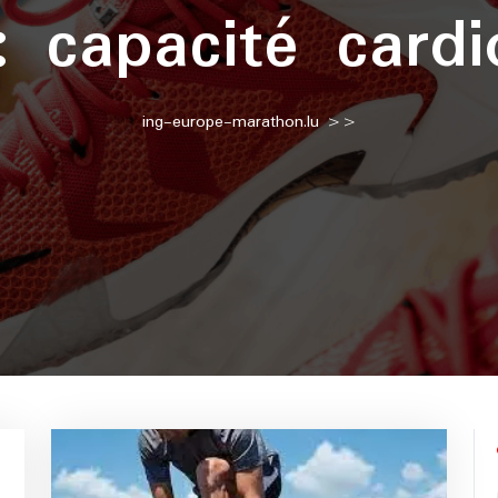
 :
capacité cardi
ing-europe-marathon.lu
>>