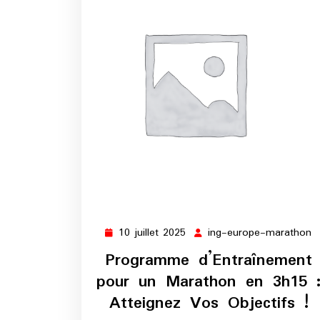
10 juillet 2025
ing-europe-marathon
10
i
juillet
e
Programme d’Entraînement
2025
m
pour un Marathon en 3h15 
Atteignez Vos Objectifs !