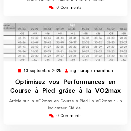
0 Comments
13 septembre 2025
ing-europe-marathon
13
ing-
septembre
europe-
Optimisez vos Performances en
2025
maratho
Course à Pied grâce à la VO2max
Article sur la VO2max en Course à Pied La VO2max : Un
Indicateur Clé de…
0 Comments