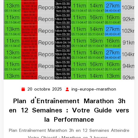
20 octobre 2025
ing-europe-marathon
20
ing-
octobre
europe-
Plan d’Entraînement Marathon 3h
2025
marathon
en 12 Semaines : Votre Guide vers
la Performance
Plan Entraînement Marathon 3h en 12 Semaines Atteindre
Votre Objectif : Marathon en 3 heures…