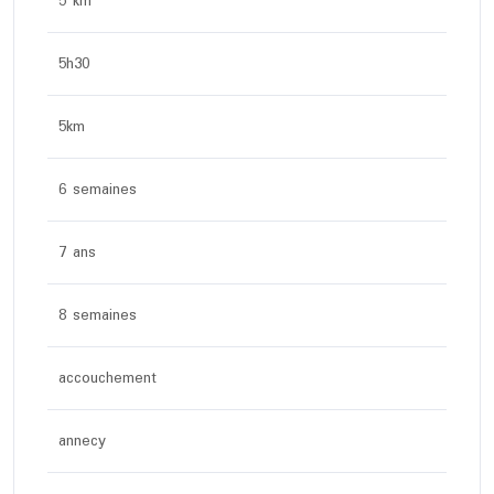
5 km
5h30
5km
6 semaines
7 ans
8 semaines
accouchement
annecy