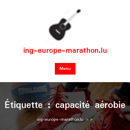
Skip
to
content
ing-europe-marathon.lu
Menu
Étiquette :
capacité aérobie
ing-europe-marathon.lu
>>