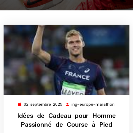
02 septembre 2025
ing-europe-marathon
02
ing-
septembre
europe-
Idées de Cadeau pour Homme
2025
maratho
Passionné de Course à Pied