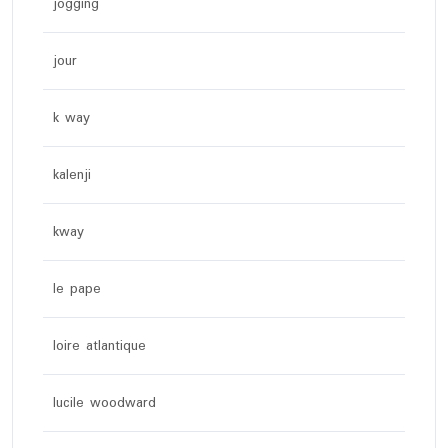
jogging
jour
k way
kalenji
kway
le pape
loire atlantique
lucile woodward