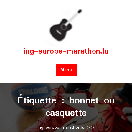
Skip
to
content
ing-europe-marathon.lu
Menu
Étiquette :
bonnet ou
casquette
ing-europe-marathon.lu
>>