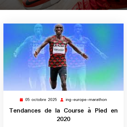
05 octobre 2025
ing-europe-marathon
05
ing-
octobre
europe-
Tendances de la Course à Pied en
2025
marathon
2020