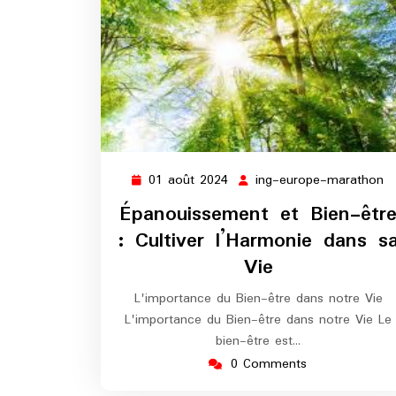
01 août 2024
ing-europe-marathon
01
in
août
e
Épanouissement et Bien-êtr
2024
m
: Cultiver l’Harmonie dans s
Vie
L'importance du Bien-être dans notre Vie
L'importance du Bien-être dans notre Vie Le
bien-être est…
0 Comments