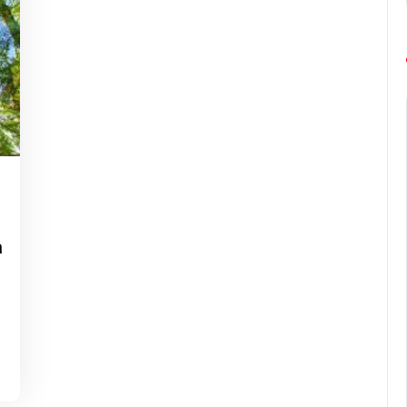
g-
urope-
e
arathon
a