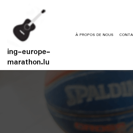
Skip
to
content
À PROPOS DE NOUS
CONTA
ing-europe-
marathon.lu