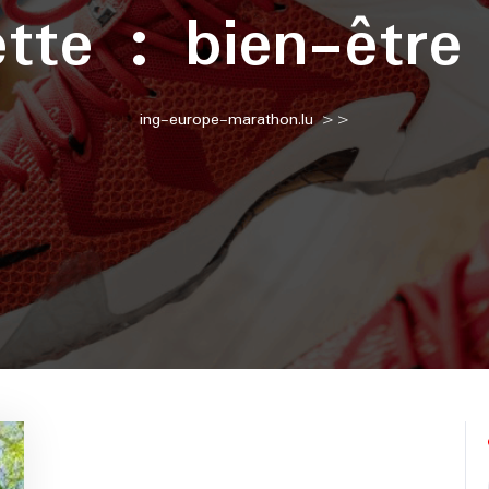
ette :
bien-être 
ing-europe-marathon.lu
>>