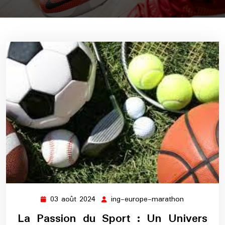
03 août 2024
ing-europe-marathon
03
ing-
août
europe-
La Passion du Sport : Un Univers
2024
marathon