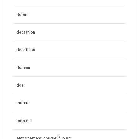
debut
decathlon
décathlon
demain
dos
enfant
enfants
entrainement course à pied