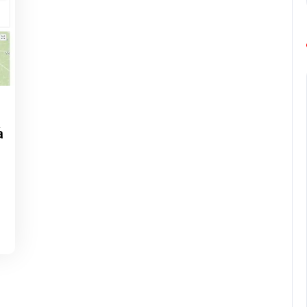
ng-
europe-
à
marathon