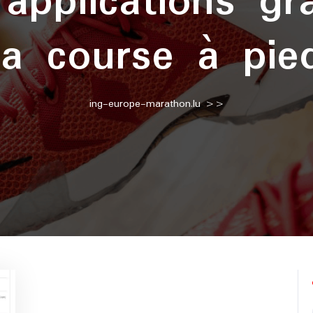
:
applications gr
la course à pie
ing-europe-marathon.lu
>>