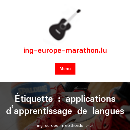
Skip
to
content
ing-europe-marathon.lu
Menu
Étiquette :
applications
d’apprentissage de langues
ing-europe-marathon.lu
>>