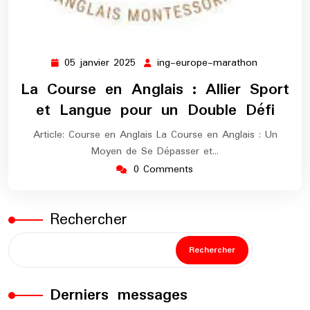
05 janvier 2025
ing-europe-marathon
05
ing-
janvier
europe-
La Course en Anglais : Allier Sport
2025
marathon
et Langue pour un Double Défi
Article: Course en Anglais La Course en Anglais : Un
Moyen de Se Dépasser et…
0 Comments
Rechercher
Rechercher
Derniers messages