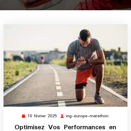
10 février 2025
ing-europe-marathon
10
ing-
février
europe-
Optimisez Vos Performances en
2025
marathon