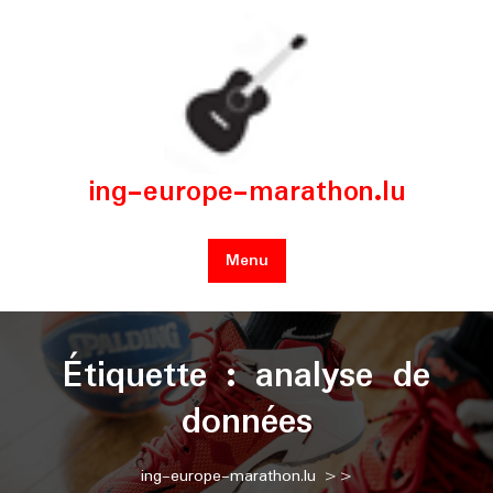
Skip
to
content
ing-europe-marathon.lu
Menu
Étiquette :
analyse de
données
ing-europe-marathon.lu
>>