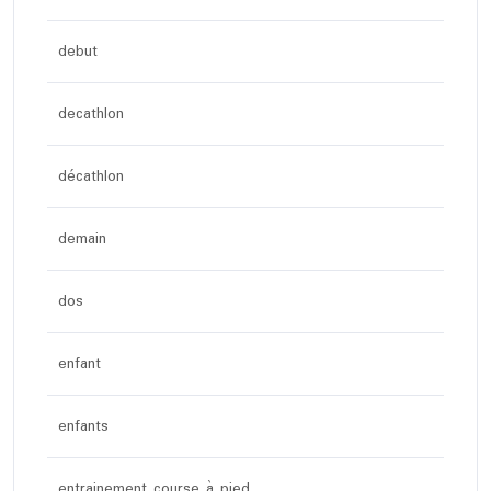
debut
decathlon
décathlon
demain
dos
enfant
enfants
entrainement course à pied