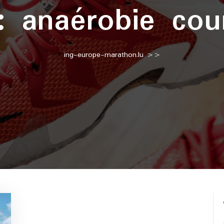
 :
anaérobie cou
ing-europe-marathon.lu
>>