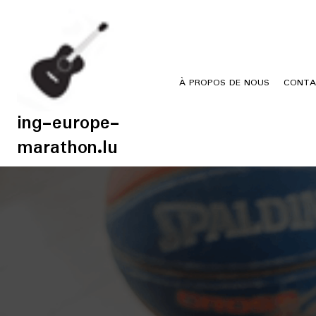
Skip
to
content
À PROPOS DE NOUS
CONTA
ing-europe-
marathon.lu