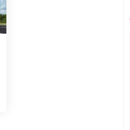
g-
rope-
rathon