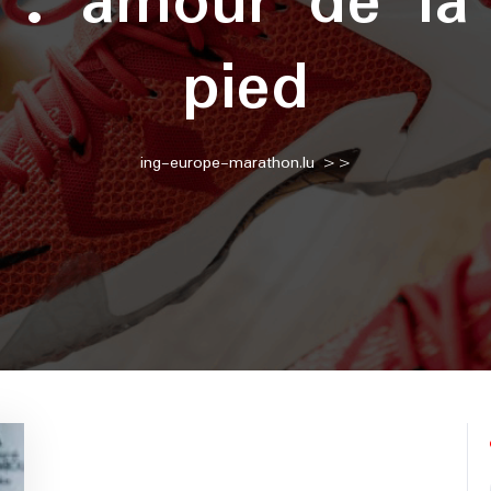
e :
amour de la
pied
ing-europe-marathon.lu
>>