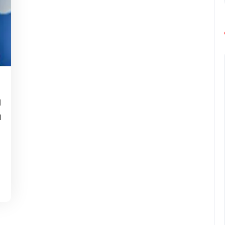
g-
urope-
g
arathon
u