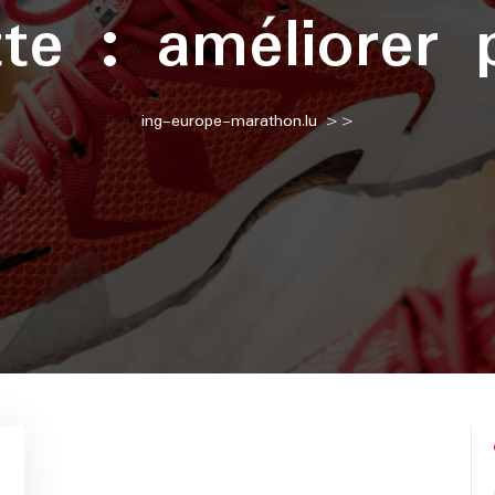
tte :
améliorer 
ing-europe-marathon.lu
>>