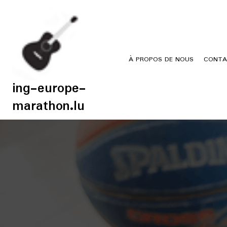
Skip
to
content
À PROPOS DE NOUS
CONTA
ing-europe-
marathon.lu