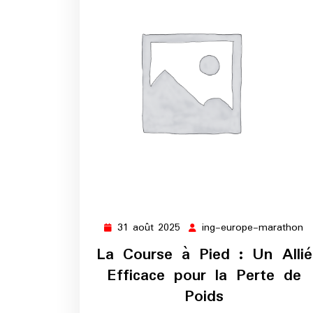
31 août 2025
ing-europe-marathon
31
in
août
e
La Course à Pied : Un Allié
2025
m
Efficace pour la Perte de
Poids