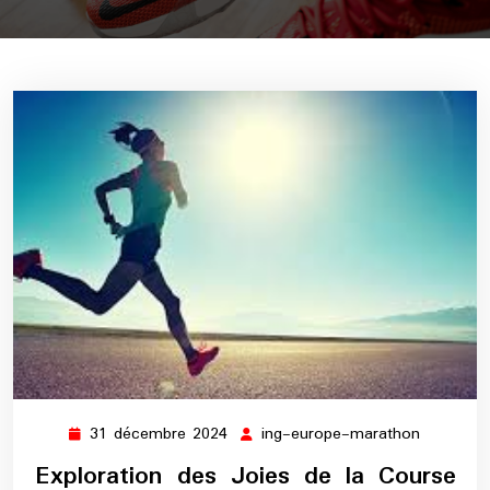
31 décembre 2024
ing-europe-marathon
31
ing-
décembre
europe-
Exploration des Joies de la Course
2024
maratho