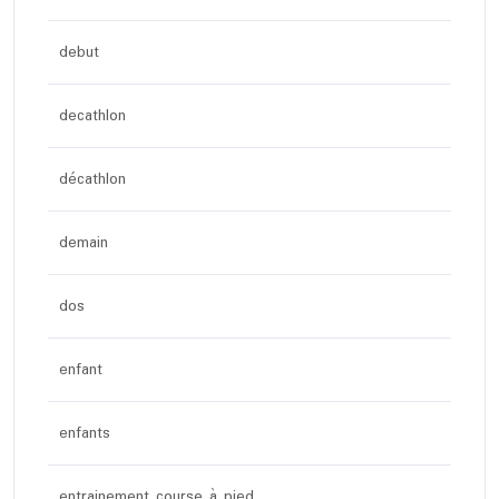
debut
decathlon
décathlon
demain
dos
enfant
enfants
entrainement course à pied