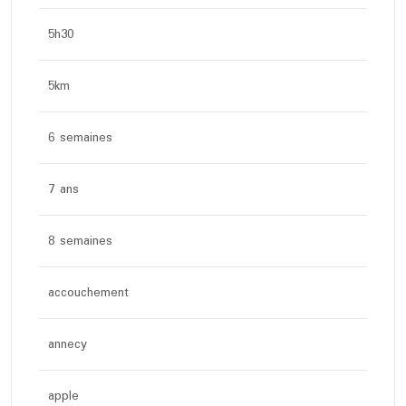
5h30
5km
6 semaines
7 ans
8 semaines
accouchement
annecy
apple