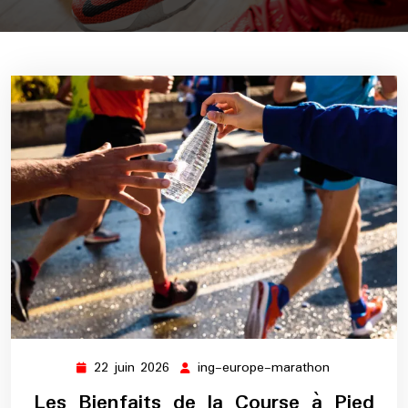
22 juin 2026
ing-europe-marathon
22
ing-
juin
europe-
Les Bienfaits de la Course à Pied