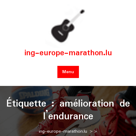
Skip
to
content
ing-europe-marathon.lu
Menu
Étiquette :
amélioration de
l’endurance
ing-europe-marathon.lu
>>