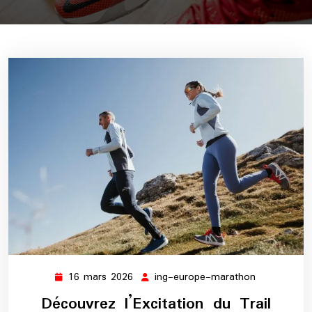
16 mars 2026
ing-europe-marathon
16
ing-
mars
europe-
Découvrez l’Excitation du Trail
2026
marathon