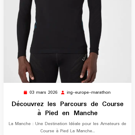
03 mars 2026
ing-europe-marathon
03
ing-
mars
europe-
Découvrez les Parcours de Course
2026
marathon
à Pied en Manche
La Manche : Une Destination Idéale pour les Amateurs de
Course à Pied La Manche…