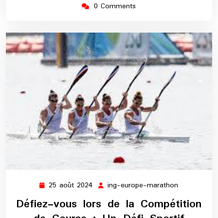
0 Comments
25 août 2024
ing-europe-marathon
25
ing-
août
europe-
Défiez-vous lors de la Compétition
2024
marathon