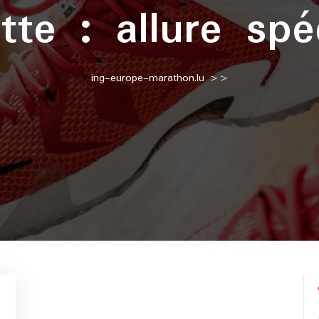
ette :
allure spé
ing-europe-marathon.lu
>>