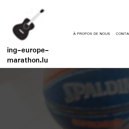
Skip
to
content
À PROPOS DE NOUS
CONTA
ing-europe-
marathon.lu