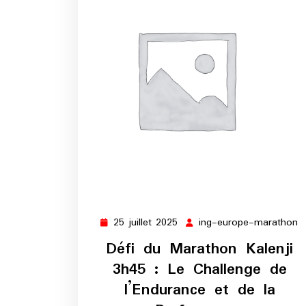
25 juillet 2025
ing-europe-marathon
25
i
juillet
e
Défi du Marathon Kalenji
2025
m
3h45 : Le Challenge de
l’Endurance et de la