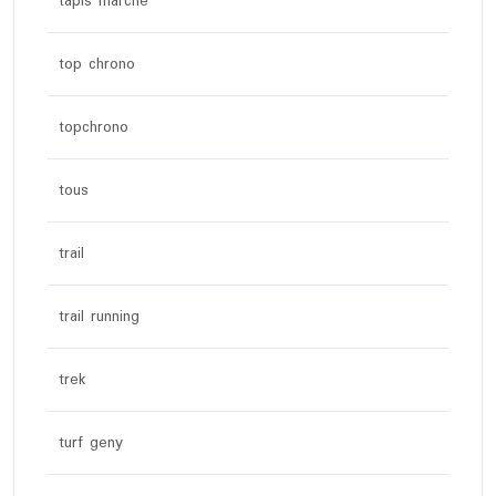
tapis marche
top chrono
topchrono
tous
trail
trail running
trek
turf geny