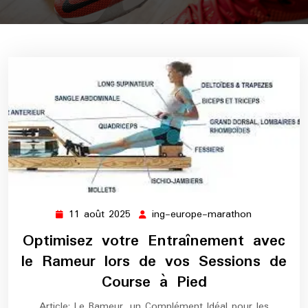
11 août 2025
ing-europe-marathon
11
ing-
août
europe-
Optimisez votre Entraînement avec
2025
marathon
le Rameur lors de vos Sessions de
Course à Pied
Article: Le Rameur, un Complément Idéal pour les