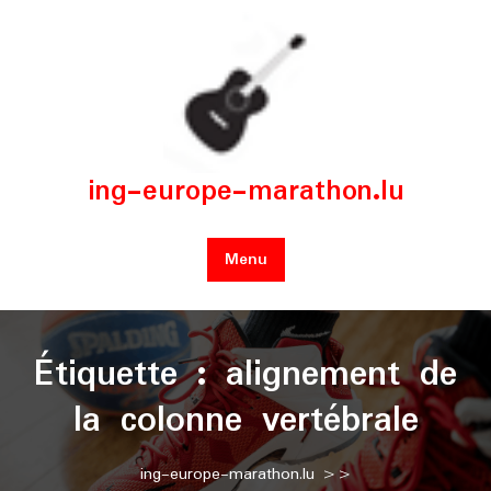
Skip
to
content
ing-europe-marathon.lu
Menu
Étiquette :
alignement de
la colonne vertébrale
ing-europe-marathon.lu
>>