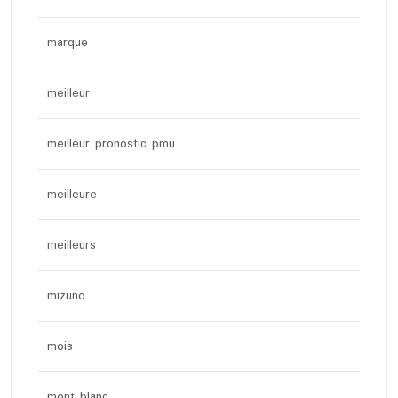
marque
meilleur
meilleur pronostic pmu
meilleure
meilleurs
mizuno
mois
mont blanc