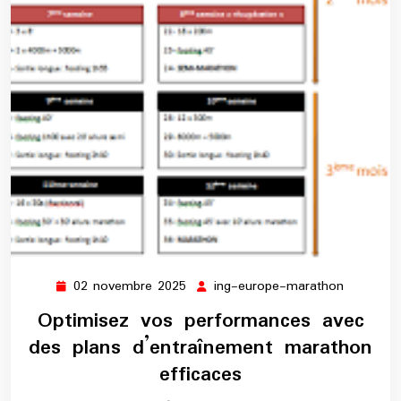
02 novembre 2025
ing-europe-marathon
02
ing-
novembre
europe-
Optimisez vos performances avec
2025
maratho
des plans d’entraînement marathon
efficaces