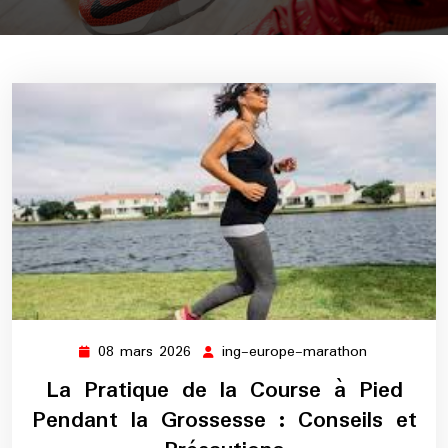
08 mars 2026
ing-europe-marathon
08
ing-
mars
europe-
La Pratique de la Course à Pied
2026
marathon
Pendant la Grossesse : Conseils et