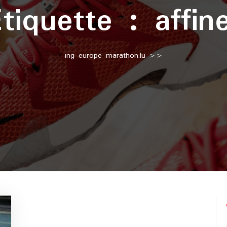
Étiquette :
affin
ing-europe-marathon.lu
>>