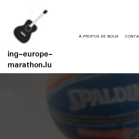
Skip
to
content
À PROPOS DE NOUS
CONTA
ing-europe-
marathon.lu