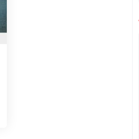
ng-
urope-
arathon