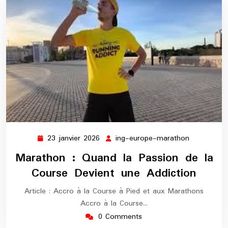
23 janvier 2026
ing-europe-marathon
23
ing-
janvier
europe-
Marathon : Quand la Passion de la
2026
marathon
Course Devient une Addiction
Article : Accro à la Course à Pied et aux Marathons
Accro à la Course…
0 Comments