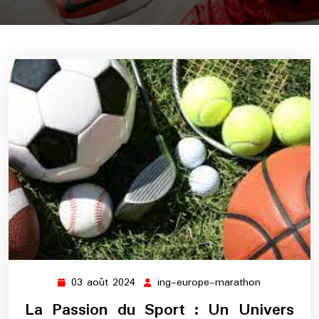
03 août 2024
ing-europe-marathon
03
ing-
août
europe-
La Passion du Sport : Un Univers
2024
marathon