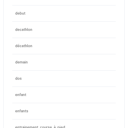
debut
decathlon
décathlon
demain
dos
enfant
enfants
entrainement course à pied