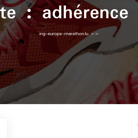
tte :
adhérence 
ing-europe-marathon.lu
>>