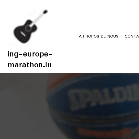
Skip
to
content
À PROPOS DE NOUS
CONTA
ing-europe-
marathon.lu