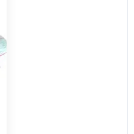
ng-
urope-
arathon