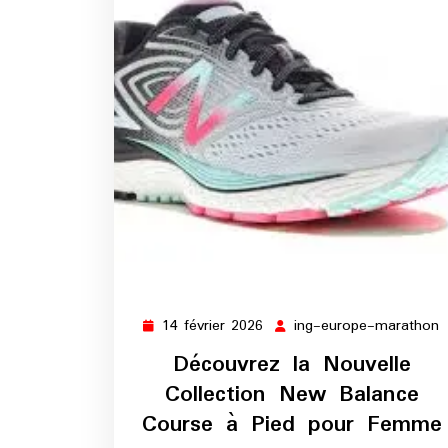
14 février 2026
ing-europe-marathon
14
i
février
e
Découvrez la Nouvelle
2026
m
Collection New Balance
Course à Pied pour Femme