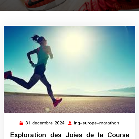
31 décembre 2024
ing-europe-marathon
31
ing-
décembre
europe-
Exploration des Joies de la Course
2024
maratho