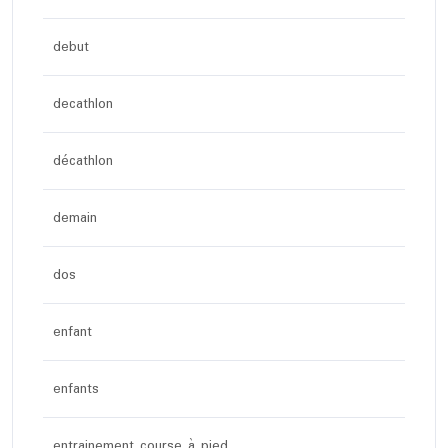
debut
decathlon
décathlon
demain
dos
enfant
enfants
entrainement course à pied