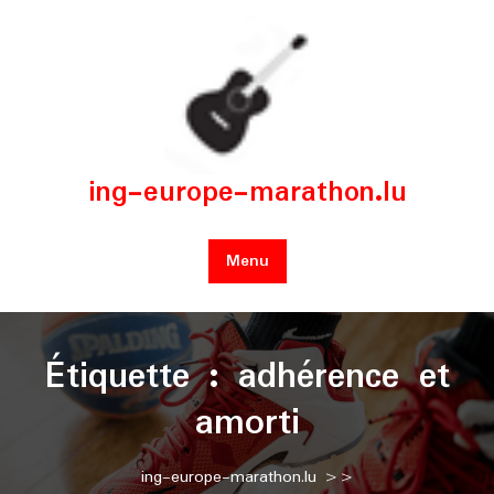
Skip
to
content
ing-europe-marathon.lu
Menu
Étiquette :
adhérence et
amorti
ing-europe-marathon.lu
>>