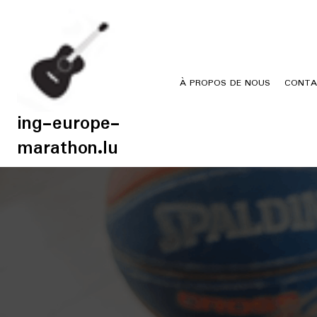
Skip
to
content
À PROPOS DE NOUS
CONTA
ing-europe-
marathon.lu