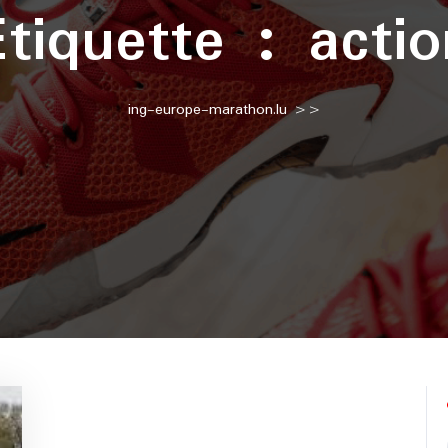
Étiquette :
actio
ing-europe-marathon.lu
>>