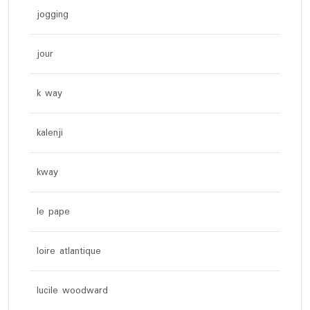
jogging
jour
k way
kalenji
kway
le pape
loire atlantique
lucile woodward