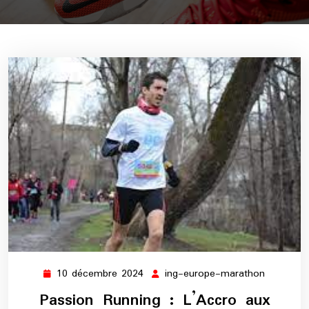
10 décembre 2024
ing-europe-marathon
10
ing-
décembre
europe-
Passion Running : L’Accro aux
2024
maratho