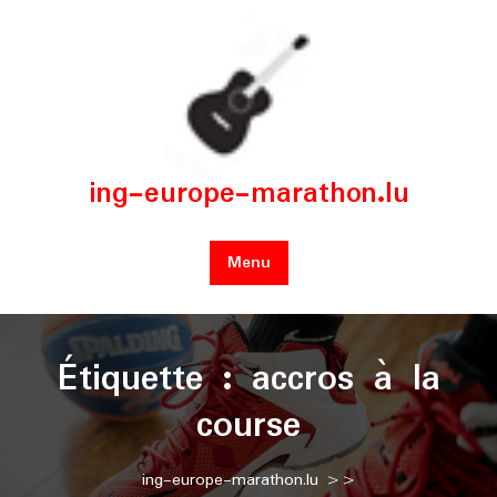
Skip
to
content
ing-europe-marathon.lu
Menu
Étiquette :
accros à la
course
ing-europe-marathon.lu
>>