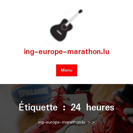
Skip
to
content
ing-europe-marathon.lu
Menu
Étiquette :
24 heures
ing-europe-marathon.lu
>>