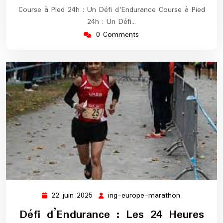
Course à Pied 24h : Un Défi d'Endurance Course à Pied
24h : Un Défi…
0 Comments
22 juin 2025
ing-europe-marathon
22
ing-
juin
europe-
Défi d’Endurance : Les 24 Heures
2025
marathon