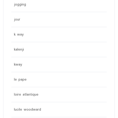
jogging
jour
k way
kalenji
kway
le pape
loire atlantique
lucile woodward