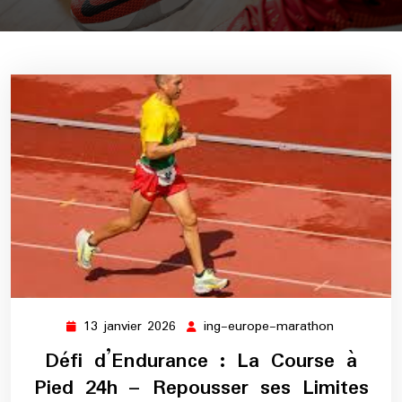
13 janvier 2026
ing-europe-marathon
13
ing-
janvier
europe-
Défi d’Endurance : La Course à
2026
marathon
Pied 24h – Repousser ses Limites