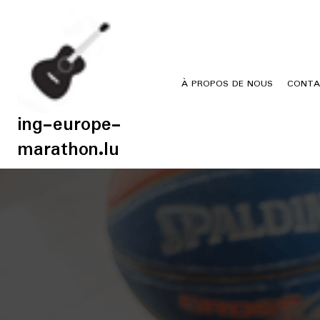
Skip
to
content
À PROPOS DE NOUS
CONTA
ing-europe-
marathon.lu