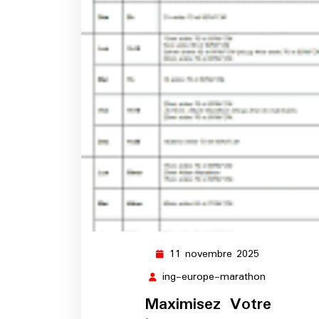
11 novembre 2025
11
novembre
ing-europe-marathon
ing-
2025
europe-
Maximisez Votre
marathon