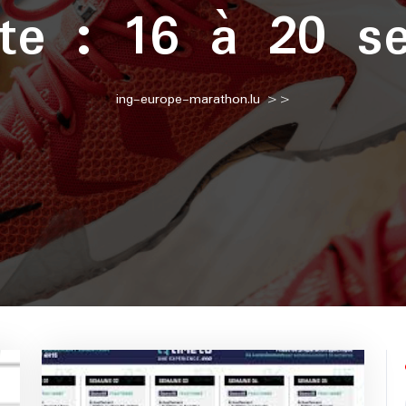
tte :
16 à 20 s
ing-europe-marathon.lu
>>