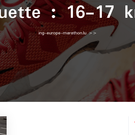
quette :
16-17 
ing-europe-marathon.lu
>>