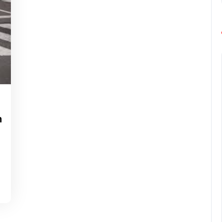
ng-
urope-
n
arathon