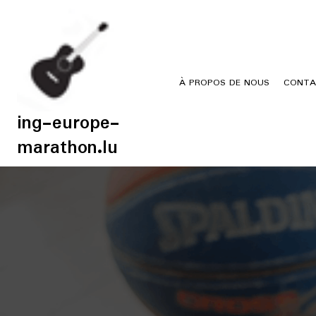
Skip
to
content
À PROPOS DE NOUS
CONTA
ing-europe-
marathon.lu