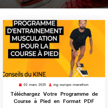
02 mars 2025
ing-europe-marathon
02
ing-
mars
europe-
Téléchargez Votre Programme de
2025
marathon
Course à Pied en Format PDF