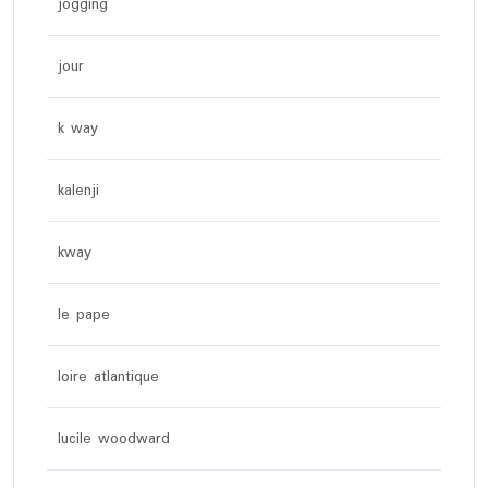
jogging
jour
k way
kalenji
kway
le pape
loire atlantique
lucile woodward