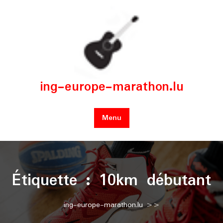
Skip
to
content
ing-europe-marathon.lu
Menu
Étiquette :
10km débutant
ing-europe-marathon.lu
>>