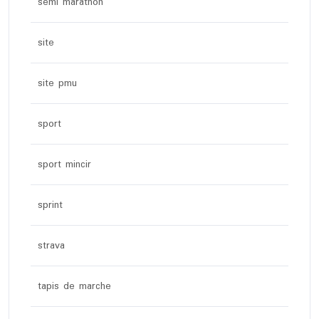
semi marathon
site
site pmu
sport
sport mincir
sprint
strava
tapis de marche