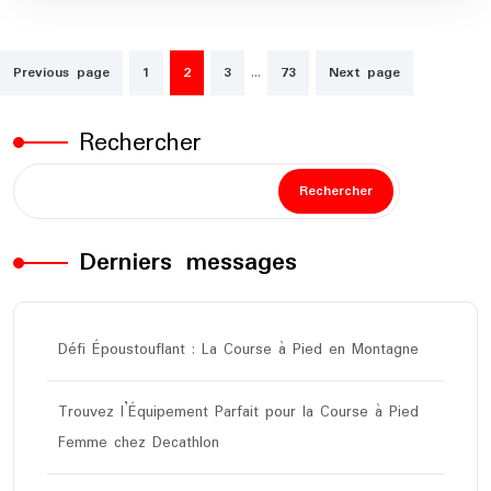
Pagination
…
Previous page
1
2
3
73
Next page
des
publications
Rechercher
Rechercher
Derniers messages
Défi Époustouflant : La Course à Pied en Montagne
Trouvez l’Équipement Parfait pour la Course à Pied
Femme chez Decathlon