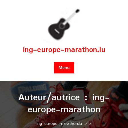
Skip
to
content
ing-europe-marathon.lu
Menu
Auteur/autrice :
ing-
europe-marathon
ing-europe-marathon.lu
>>