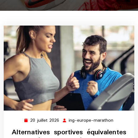
20 juillet 2026
ing-europe-marathon
20
ing-
juillet
europe-
Alternatives sportives équivalentes
2026
marathon