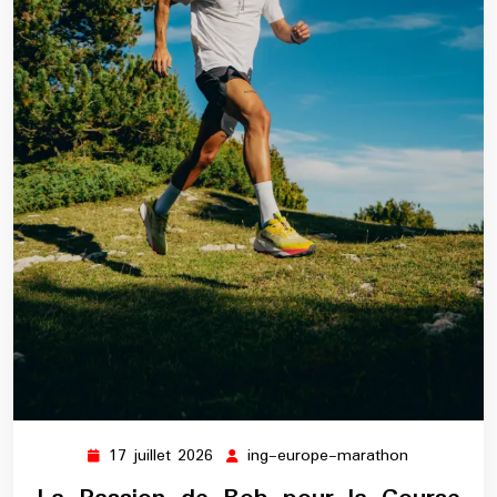
17 juillet 2026
ing-europe-marathon
17
ing-
juillet
europe-