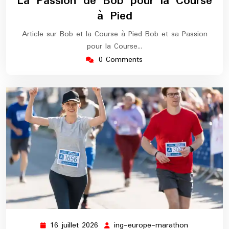
La Passion de Bob pour la Course
2026
marathon
à Pied
Article sur Bob et la Course à Pied Bob et sa Passion
pour la Course…
0 Comments
16 juillet 2026
ing-europe-marathon
16
ing-