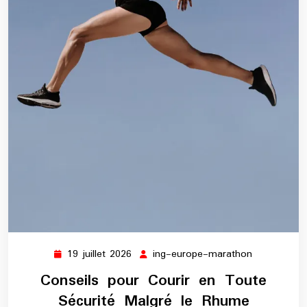
19 juillet 2026
ing-europe-marathon
19
ing-
juillet
europe-
Conseils pour Courir en Toute
2026
marathon
Sécurité Malgré le Rhume